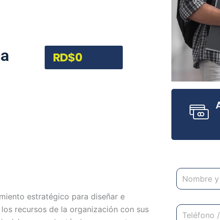
ca
RD$
0
N
o
m
miento estratégico para diseñar e
b
T
 los recursos de la organización con sus
r
e
e