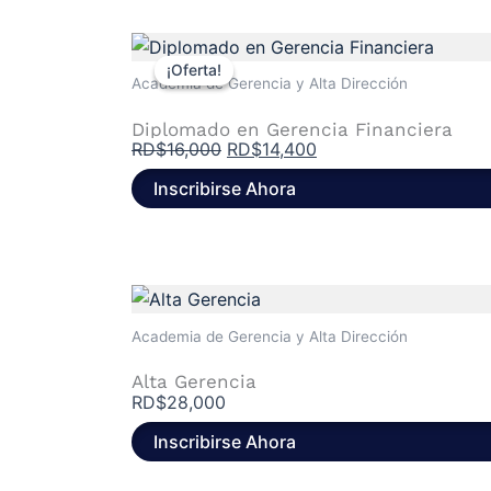
El
El
precio
precio
¡Oferta!
¡Oferta!
Academia de Gerencia y Alta Dirección
original
actual
era:
es:
Diplomado en Gerencia Financiera
RD$16,000.
RD$14,400.
RD$
16,000
RD$
14,400
Inscribirse Ahora
Academia de Gerencia y Alta Dirección
Alta Gerencia
RD$
28,000
Inscribirse Ahora