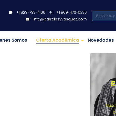
+1 829-793-4106
+1 809-476-0230
Búsqueda
de
info@parralesyvasquez.com
productos
ienes Somos
Oferta Académica
Novedades
E
Nues
b