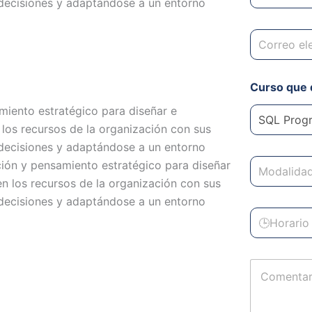
 decisiones y adaptándose a un entorno
l
y
é
A
C
f
p
o
o
e
r
n
l
r
o
l
Curso que 
e
/
i
o
W
d
miento estratégico para diseñar e
e
h
o
l
 los recursos de la organización con sus
a
s
e
t
*
 decisiones y adaptándose a un entorno
c
s
M
ción y pensamiento estratégico para diseñar
t
A
o
r
p
en los recursos de la organización con sus
d
ó
p
 decisiones y adaptándose a un entorno
a
n
*
H
l
i
o
i
c
r
d
o
a
a
C
r
d
o
i
*
m
o
e
*