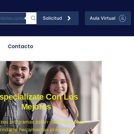
Solicitud
Aula Virtual
Contacto
specialízate Con Los
Mejores
tros programas están diseñados para
rindarte herramientas prácticas y