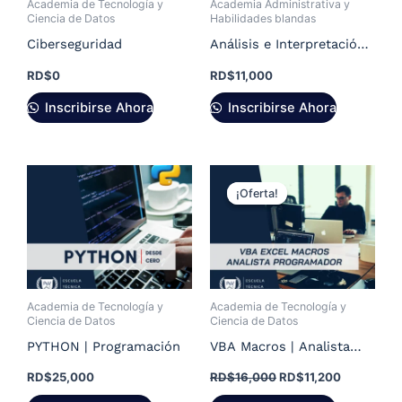
Academia de Tecnología y
Academia Administrativa y
Ciencia de Datos
Habilidades blandas
Ciberseguridad
Análisis e Interpretación
de Estados Financieros
RD$
0
RD$
11,000
Inscribirse Ahora
Inscribirse Ahora
El
El
precio
precio
¡Oferta!
¡Oferta!
original
actual
era:
es:
RD$16,000.
RD$11,200
Academia de Tecnología y
Academia de Tecnología y
Ciencia de Datos
Ciencia de Datos
PYTHON | Programación
VBA Macros | Analista
Programador
RD$
25,000
RD$
16,000
RD$
11,200