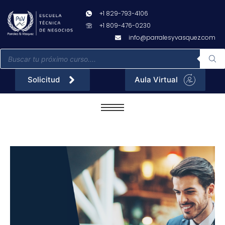
Ir
+1 829-793-4106
al
+1 809-476-0230
contenido
info@parralesyvasquez.com
Búsqueda
de
productos
Solicitud
Aula Virtual