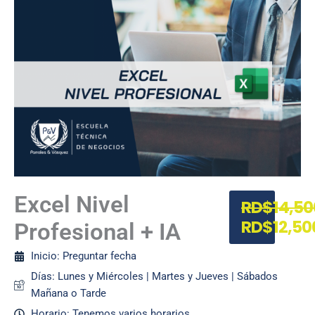
El
El
Excel Nivel
RD$
14,50
precio
precio
RD$
12,50
Profesional + IA
original
actual
era:
es:
Inicio: Preguntar fecha
RD$14,50
RD$12,50
Días: Lunes y Miércoles | Martes y Jueves | Sábados
Mañana o Tarde
Horario: Tenemos varios horarios.